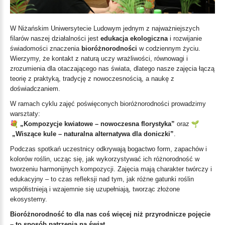
W Niżańskim Uniwersytecie Ludowym jednym z najważniejszych
filarów naszej działalności jest
edukacja ekologiczna
i rozwijanie
świadomości znaczenia
bioróżnorodności
w codziennym życiu.
Wierzymy, że kontakt z naturą uczy wrażliwości, równowagi i
zrozumienia dla otaczającego nas świata, dlatego nasze zajęcia łączą
teorię z praktyką, tradycję z nowoczesnością, a naukę z
doświadczaniem.
W ramach cyklu zajęć poświęconych bioróżnorodności prowadzimy
warsztaty:
„Kompozycje kwiatowe – nowoczesna florystyka”
oraz
„Wiszące kule – naturalna alternatywa dla doniczki”
.
Podczas spotkań uczestnicy odkrywają bogactwo form, zapachów i
kolorów roślin, ucząc się, jak wykorzystywać ich różnorodność w
tworzeniu harmonijnych kompozycji. Zajęcia mają charakter twórczy i
edukacyjny – to czas refleksji nad tym, jak różne gatunki roślin
współistnieją i wzajemnie się uzupełniają, tworząc złożone
ekosystemy.
Bioróżnorodność to dla nas coś więcej niż przyrodnicze pojęcie
– to sposób patrzenia na świat.