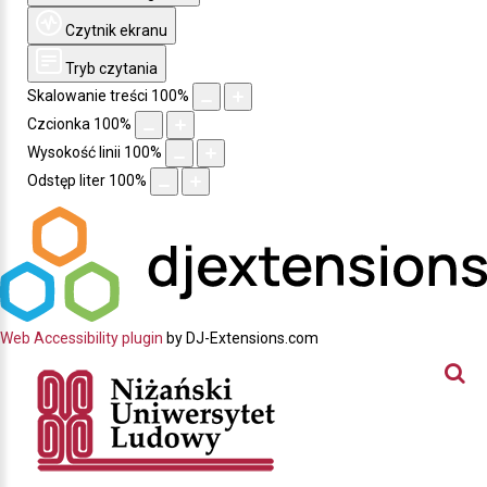
Czytnik ekranu
Tryb czytania
Skalowanie treści
100
%
Czcionka
100
%
Wysokość linii
100
%
Odstęp liter
100
%
Web Accessibility plugin
by DJ-Extensions.com