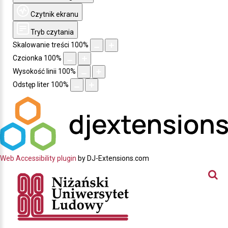
Czytnik ekranu
Tryb czytania
Skalowanie treści
100
%
Czcionka
100
%
Wysokość linii
100
%
Odstęp liter
100
%
Web Accessibility plugin
by DJ-Extensions.com