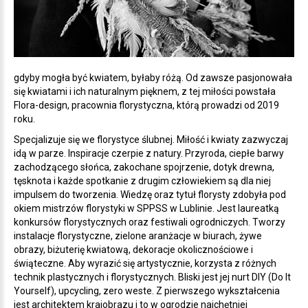
gdyby mogła być kwiatem, byłaby różą. Od zawsze pasjonowała
się kwiatami i ich naturalnym pięknem, z tej miłości powstała
Flora-design, pracownia florystyczna, którą prowadzi od 2019
roku.
Specjalizuje się we florystyce ślubnej. Miłość i kwiaty zazwyczaj
idą w parze. Inspiracje czerpie z natury. Przyroda, ciepłe barwy
zachodzącego słońca, zakochane spojrzenie, dotyk drewna,
tęsknota i każde spotkanie z drugim człowiekiem są dla niej
impulsem do tworzenia. Wiedzę oraz tytuł florysty zdobyła pod
okiem mistrzów florystyki w SPPSS w Lublinie. Jest laureatką
konkursów florystycznych oraz festiwali ogrodniczych. Tworzy
instalacje florystyczne, zielone aranżacje w biurach, żywe
obrazy, biżuterię kwiatową, dekoracje okolicznościowe i
świąteczne. Aby wyrazić się artystycznie, korzysta z różnych
technik plastycznych i florystycznych. Bliski jest jej nurt DIY (Do It
Yourself), upcycling, zero weste. Z pierwszego wykształcenia
jest architektem krajobrazu i to w ogrodzie najchętniej