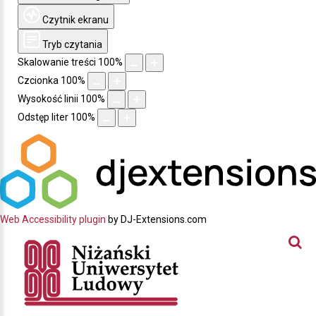
Czytnik ekranu
Tryb czytania
Skalowanie treści
100
%
Czcionka
100
%
Wysokość linii
100
%
Odstęp liter
100
%
Web Accessibility plugin
by DJ-Extensions.com