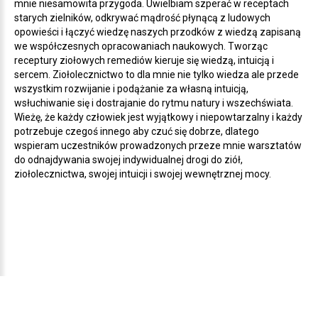
mnie niesamowita przygoda. Uwielbiam szperać w receptach
starych zielników, odkrywać mądrość płynącą z ludowych
opowieści i łączyć wiedzę naszych przodków z wiedzą zapisaną
we współczesnych opracowaniach naukowych. Tworząc
receptury ziołowych remediów kieruje się wiedzą, intuicją i
sercem. Ziołolecznictwo to dla mnie nie tylko wiedza ale przede
wszystkim rozwijanie i podążanie za własną intuicją,
wsłuchiwanie się i dostrajanie do rytmu natury i wszechświata.
Wieżę, że każdy człowiek jest wyjątkowy i niepowtarzalny i każdy
potrzebuje czegoś innego aby czuć się dobrze, dlatego
wspieram uczestników prowadzonych przeze mnie warsztatów
do odnajdywania swojej indywidualnej drogi do ziół,
ziołolecznictwa, swojej intuicji i swojej wewnętrznej mocy.