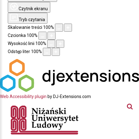
Czytnik ekranu
Tryb czytania
Skalowanie treści
100
%
Czcionka
100
%
Wysokość linii
100
%
Odstęp liter
100
%
Web Accessibility plugin
by DJ-Extensions.com