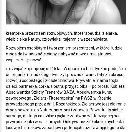
kreatorka przestrzeni rozwojowych, fitoterapeutka, zielarka,
wielbicielka Natury, człowieka i tajemnic wszechświata.
Rozwojem osobistym i tworzeniem przestrzeni, w której ludzie
mogą doświadczać zmiany, nabywać nowe umiejętności,
wspierać się, uczyć
i rozwijać zajmuje się od 15 lat. W oparciu o holistyczne podejściu
do organizmu ludzkiego tworzy i prowadzi warsztaty z zakresu
rozwoju osobistego i ziołolecznictwa. Prywatnie mama trójki
dzieci, partnerka, córka, siostra, przyjaciółka – po prostu Kobieta.
Absolwentka Szkoły Trenerów BAZA. Absolwentka Kursu
zawodowego „Zielarz- Fitoterapełta” na PWSZ w Krośnie
prowadzonego przez dr H. Różańskiego. Zielarstwo jest dla mnie
drogą powrotu do Natury, harmonii i zdrowia. Powrotu do siebie
samego, do tego co dzikie i piękne zarówno w otaczającej nas
przyrodzie jak i w nas samych. Odkrywanie ziół okolicznych łąk i
lasów, ich smaków, zapachów i potencjału uzdrawiającego to dla