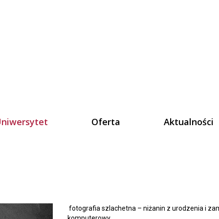
niwersytet
Oferta
Aktualności
jesteśmy
ół
erzy
fotografia szlachetna – niżanin z urodzenia i zami
a
komputerowy.