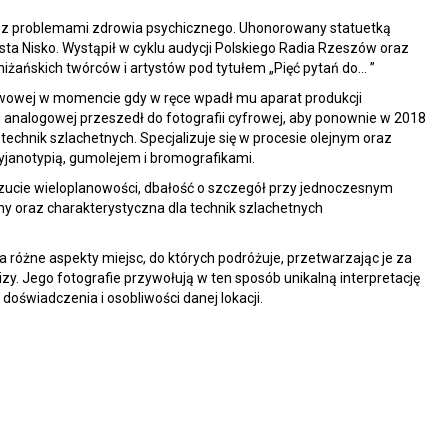
b z problemami zdrowia psychicznego. Uhonorowany statuetką
sta Nisko. Wystąpił w cyklu audycji Polskiego Radia Rzeszów oraz
ańskich twórców i artystów pod tytułem „Pięć pytań do… ”
tawowej w momencie gdy w ręce wpadł mu aparat produkcji
i analogowej przeszedł do fotografii cyfrowej, aby ponownie w 2018
a technik szlachetnych. Specjalizuje się w procesie olejnym oraz
janotypią, gumolejem i bromografikami.
zucie wieloplanowości, dbałość o szczegół przy jednoczesnym
ny oraz charakterystyczna dla technik szlachetnych
różne aspekty miejsc, do których podróżuje, przetwarzając je za
zy. Jego fotografie przywołują w ten sposób unikalną interpretację
doświadczenia i osobliwości danej lokacji.