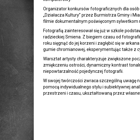
Organizator konkursów fotograficznych dla osó
„Działacza Kultury” przez Burmistrza Gminy i Mia
filmie dokumentalnym poświęconym sylwetkom niż
Fotografią zainteresował się już w szkole pods
radzieckiej Smiena. Z biegiem czasu od fotografi
roku sięgnąć do jej korzeni i zagłębić się w arkan
gumie chromianowej, eksperymentując także z cy
Warsztat artysty charakteryzuje zwiększone poc
zmiękczeniu ostrości, dynamiczny kontrast tonal
niepowtarzalność pojedynczej fotografii.
W swojej twórczości zwraca szczególną uwagę na 
pomocą indywidualnego stylu i subiektywnej anali
przestrzeni i czasu, ukształtowaną przez własne 